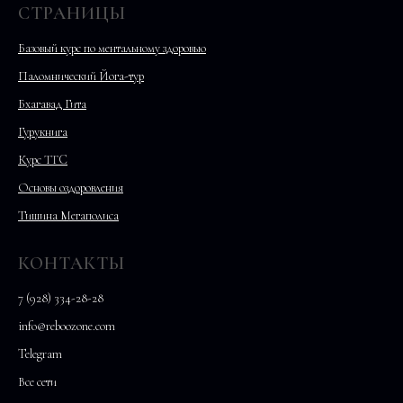
СТРАНИЦЫ
Базовый курс по ментальному здоровью
Паломнический Йога-тур
Бхагавад Гита
Гурукнига
Курс TTC
Основы оздоровления
Тишина Мегаполиса
КОНТАКТЫ
7 (928) 334-28-28
info@reboozone.com
Telegram
Все сети