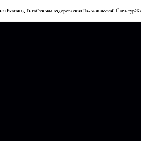
ига
Бхагавад Гита
Основы оздоровления
Паломнический Йога-тур
Же