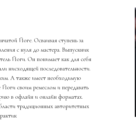
нчатой Йоге. Осваивая ступень за
ления с нуля до мастера. Выпускник
тель Йоги. Он понимает как для себя
или нисходящей последовательности.
зким. А также имеет необходимую
е Йоги своим ремеслом и передавать
рию в офлайн и онлайн форматах.
области традиционных авторитетных
практик