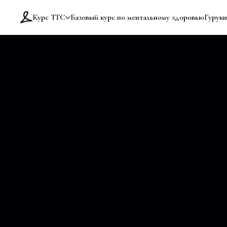
Курс TTC
Базовый курс по ментальному здоровью
Гурукн