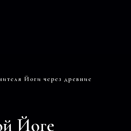
чителя Йоги через древние
ой Йоге