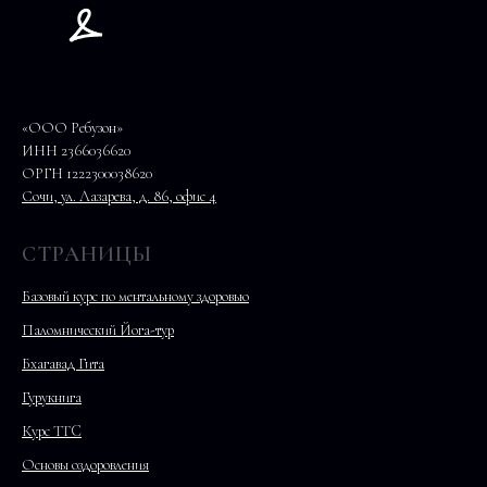
«ООО Ребузон»
ИНН 2366036620
ОРГН 1222300038620
Сочи, ул. Лазарева, д. 86, офис 4
СТРАНИЦЫ
Базовый курс по ментальному здоровью
Паломнический Йога-тур
Бхагавад Гита
Гурукнига
Курс TTC
Основы оздоровления