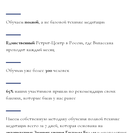
Обучаем
полной
, а не базовой технике медитации
Единственный
Ретрит-Центр в России, где Випассана
проходит каждый месяц
Обучили уже более
300
человек
65%
наших участников пришли по рекомендации своих
близких, которые были у нас ранее
Имеем собственную методику обучения полной технике
медитации всего за 7 дней, которая основана на
авторитетных Знаниях учения Гаутамы Будды
и многолетних