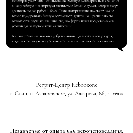
Некоторые участники, испытывающие глубокую благодарность за свой опыт
и нашу заботу о них, жертвуют значительно большие суммы, которые могут
достигать 100,000 рублей и более. Такие пожертвования помогают нам не
только поддерживать базовую деятельность центра, но и расширять его
возможности, улучшать внешний вид, комфорт и пакет предоставляемых
условий для каждого участника випассаны.
Все пожертвования являются добровольными и делаются в конце курса,
когда участники уже могут осознавать значение и ценность своего опыта.
Ретрит-Центр Reboozone
г. Сочи, п. Лазаревское, ул. Лазарева, 86, 4 этаж
Независимо от опыта или вероисповедания,