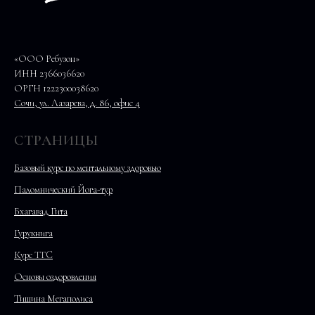
«ООО Ребузон»
ИНН 2366036620
ОРГН 1222300038620
Сочи, ул. Лазарева, д. 86, офис 4
СТРАНИЦЫ
Базовый курс по ментальному здоровью
Паломнический Йога-тур
Бхагавад Гита
Гурукнига
Курс TTC
Основы оздоровления
Тишина Мегаполиса