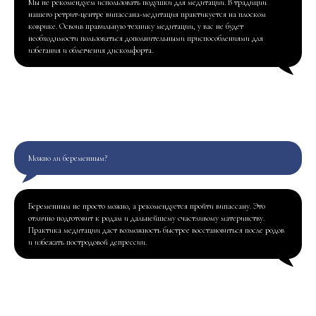
Мы не рекомендуем использовать подушки для медитации. В традиции
нашего ретрит-центре випассана-медитация практикуется на плоском
коврике. Освоив правильную технику медитации, у вас не будет
необходимости пользоваться дополнительными приспособлениями для
избегания и облегчения дискомфорта.
Можно ли беременным?
Беременным не просто можно, а рекомендуется пройти випассану. Это
отлично подготовит к родам и дальнейшему счастливому материнству.
Практика медитации даст возможность быстрее восстановиться после родов
и избежать постродовой депрессии.