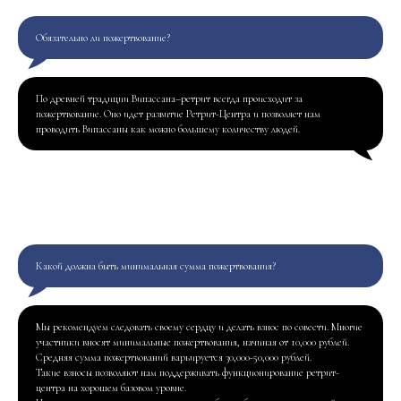
Обязательно ли пожертвование?
По древней традиции Випассана–ретрит всегда происходит за
пожертвование. Оно идет развитие Ретрит-Центра и позволяет нам
проводить Випассаны как можно большему количеству людей.
Какой должна быть минимальная сумма пожертвования?
Мы рекомендуем следовать своему сердцу и делать взнос по совести. Многие
участники вносят минимальные пожертвования, начиная от 10,000 рублей.
Средняя сумма пожертвований варьируется 30,000-50,000 рублей.
Такие взносы позволяют нам поддерживать функционирование ретрит-
центра на хорошем базовом уровне.