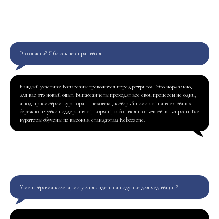
Это опасно? Я боюсь не справиться.
Каждый участник Випассаны тревожится перед ретритом. Это нормально,
для вас это новый опыт. Випассанисты проходят все свои процессы не одни,
а под присмотром куратора — человека, который помогает на всех этапах,
бережно и чутко поддерживает, кормит, заботится и отвечает на вопросы. Все
кураторы обучены по высоким стандартам Reboozone.
У меня травма колена, могу ли я сидеть на подушке для медитации?