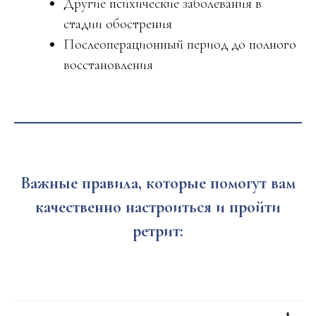
Другие психические заболевания в
л
стадии обострения
Люблю вас всей душой и благодарю!
с
Послеоперационный период до полного
э
восстановления
с
н
ч
п
с
Важные правила, которые помогут вам
б
у
качественно настроиться и пройти
с
ретрит:
е
о
к