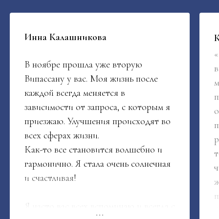
Инна Калашникова
К
«
В ноябре прошла уже вторую
в
Випассану у вас. Моя жизнь после
м
каждой всегда меняется в
п
зависимости от запроса, с которым я
о
приезжаю. Улучшения происходят во
п
всех сферах жизни.
р
Как-то все становится волшебно и
т
гармонично. Я стала очень солнечная
ч
и счастливая!
ж
п
Я часто вас всех вспоминаю и всегда с
Л